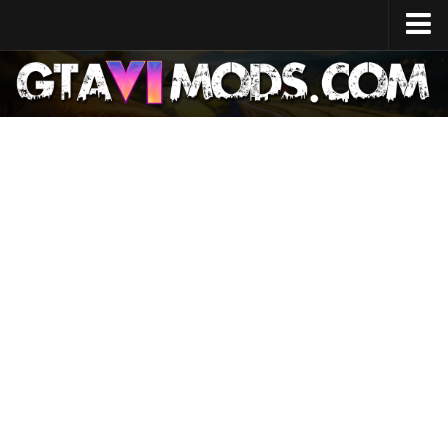
Casa
Data di uscita
Specifiche del sistema
Costo di sviluppo
GTA 6 Mappa
Luoghi
Personaggi
Lucia
Jason
Notizie
GTA 6 Wiki