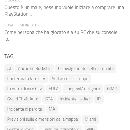
VIOLA DICE:
Questo è un male, nessuno vuole iniziare a comprare una
PlayStation...
COSA_FEMMINILE DICE:
Come persona che ha giocato sia su PC che su console,
io...
TAG
AI
Anche se Rockstar
Coinvolgimento della comunità
Confermato Vice City
Software di sviluppo
Il centro di Vice City
EULA
Longevità del gioco
GIMP
Grand Theft Auto
GTA
Incidente Hacker
IP
Incidente di perdita
MA
Previsioni sulle dimensioni della mappa
Miami
Gestori di mod
Quadri multigiocatore
PNG