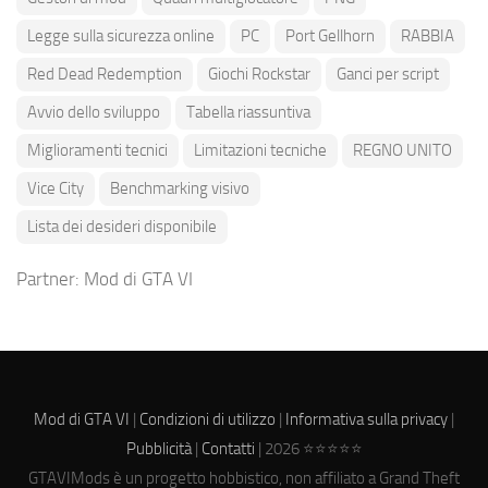
Legge sulla sicurezza online
PC
Port Gellhorn
RABBIA
Red Dead Redemption
Giochi Rockstar
Ganci per script
Avvio dello sviluppo
Tabella riassuntiva
Miglioramenti tecnici
Limitazioni tecniche
REGNO UNITO
Vice City
Benchmarking visivo
Lista dei desideri disponibile
Partner:
Mod di GTA VI
Mod di GTA VI
|
Condizioni di utilizzo
|
Informativa sulla privacy
|
Pubblicità
|
Contatti
| 2026 ⭐⭐⭐⭐⭐
GTAVIMods è un progetto hobbistico, non affiliato a Grand Theft