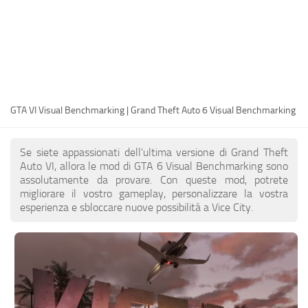
IT
EN
DE
FR
GTA VI Visual Benchmarking | Grand Theft Auto 6 Visual Benchmarking
PT
PL
Se siete appassionati dell'ultima versione di Grand Theft
TR
Auto VI, allora le mod di GTA 6 Visual Benchmarking sono
assolutamente da provare. Con queste mod, potrete
RU
migliorare il vostro gameplay, personalizzare la vostra
esperienza e sbloccare nuove possibilità a Vice City.