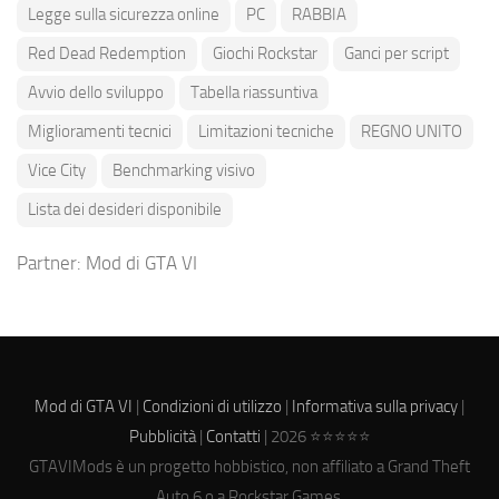
Legge sulla sicurezza online
PC
RABBIA
Red Dead Redemption
Giochi Rockstar
Ganci per script
Avvio dello sviluppo
Tabella riassuntiva
Miglioramenti tecnici
Limitazioni tecniche
REGNO UNITO
Vice City
Benchmarking visivo
Lista dei desideri disponibile
Partner:
Mod di GTA VI
Mod di GTA VI
|
Condizioni di utilizzo
|
Informativa sulla privacy
|
Pubblicità
|
Contatti
| 2026 ⭐⭐⭐⭐⭐
GTAVIMods è un progetto hobbistico, non affiliato a Grand Theft
Auto 6 o a Rockstar Games.