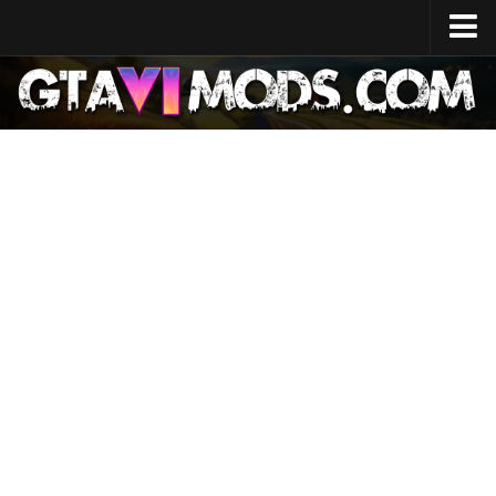
Casa
Data di uscita
Specifiche del sistema
Costo di sviluppo
GTA 6 Mappa
Luoghi
Personaggi
Lucia
Jason
Notizie
GTA 6 Wiki