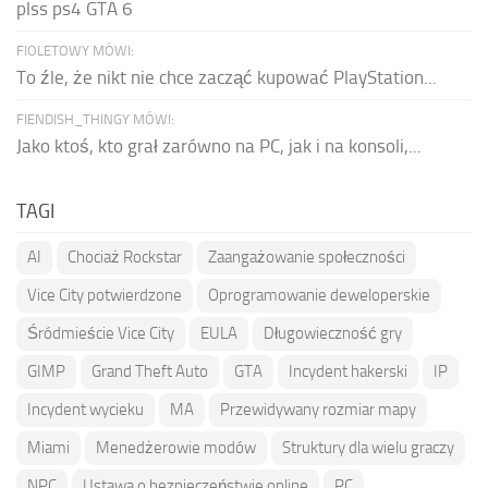
plss ps4 GTA 6
FIOLETOWY MÓWI:
To źle, że nikt nie chce zacząć kupować PlayStation...
FIENDISH_THINGY MÓWI:
Jako ktoś, kto grał zarówno na PC, jak i na konsoli,...
TAGI
AI
Chociaż Rockstar
Zaangażowanie społeczności
Vice City potwierdzone
Oprogramowanie deweloperskie
Śródmieście Vice City
EULA
Długowieczność gry
GIMP
Grand Theft Auto
GTA
Incydent hakerski
IP
Incydent wycieku
MA
Przewidywany rozmiar mapy
Miami
Menedżerowie modów
Struktury dla wielu graczy
NPC
Ustawa o bezpieczeństwie online
PC