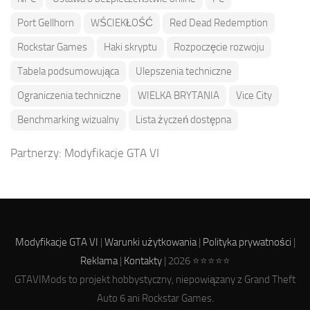
Port Gellhorn
WŚCIEKŁOŚĆ
Red Dead Redemption
Rockstar Games
Haki skryptu
Rozpoczęcie rozwoju
Tabela podsumowująca
Ulepszenia techniczne
Ograniczenia techniczne
WIELKA BRYTANIA
Vice City
Benchmarking wizualny
Lista życzeń dostępna
Partnerzy:
Modyfikacje GTA VI
Modyfikacje GTA VI
|
Warunki użytkowania
|
Polityka prywatności
|
Reklama
|
Kontakty
| 2026 ⭐⭐⭐⭐⭐
GTAVIMods to projekt hobbystyczny, niepowiązany z Grand Theft
Auto 6 ani Rockstar Games.