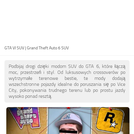
PL
EN
DE
FR
GTA VI SUV | Grand Theft Auto 6 SUV
PT
IT
Podbijaj drogi dzięki modom SUV do GTA 6, które łączą
TR
moc, przestrzeń i styl. Od luksusowych crossoverów po
wytrzymałe terenowe bestie, te mody dodają
RU
wszechstronne pojazdy idealne do poruszania się po Vice
City, pokonywania trudnego terenu lub po prostu jazdy
wysoko ponad resztą.