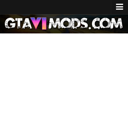
Strona główna
Data premiery
Specyfikacja systemu
Koszt rozwoju
Mapa GTA 6
Lokalizacje
Postacie
Lucia
Jason
Aktualności
GTA 6 Wiki