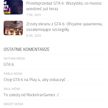
Przedsprzedaż GTA 6: Wszystko, co musisz
wiedzieć już teraz
7 SIE, 2025
Zrzuty ekranu z GTA 6: Oficjalne ujawnienia,
oszałamiające szczegóły
8 SIE, 2025
OSTATNIE KOMENTARZE
NATHAN MÓWI:
GTA 6
PABLO MÓWI:
Chcę GTA 6 na Play 4, aby zobaczyć ...
RAUL MÓWI:
To zależy od RockstrarGames :/.
MIRZET MÓWI: