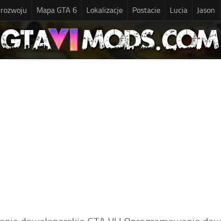
 rozwoju
Mapa GTA 6
Lokalizacje
Postacie
Lucia
Jason