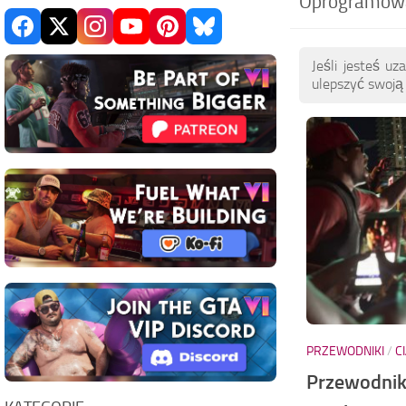
Oprogramowan
Jeśli jesteś 
ulepszyć swoją
PRZEWODNIKI
/
C
Przewodnik