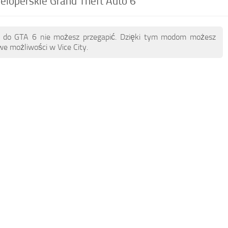
loperskie Grand Theft Auto 6
ów do GTA 6 nie możesz przegapić. Dzięki tym modom możesz
e możliwości w Vice City.