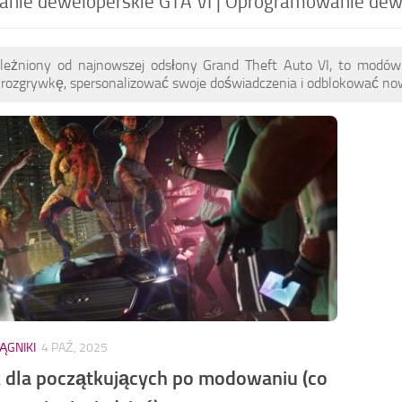
ie deweloperskie GTA VI | Oprogramowanie dewe
uzależniony od najnowszej odsłony Grand Theft Auto VI, to mod
 rozgrywkę, spersonalizować swoje doświadczenia i odblokować now
IĄGNIKI
4 PAŹ, 2025
 dla początkujących po modowaniu (co