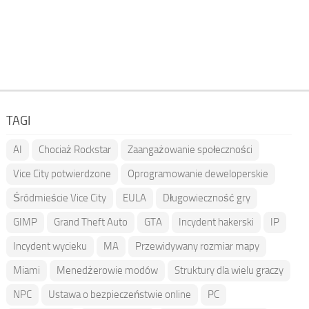
TAGI
AI
Chociaż Rockstar
Zaangażowanie społeczności
Vice City potwierdzone
Oprogramowanie deweloperskie
Śródmieście Vice City
EULA
Długowieczność gry
GIMP
Grand Theft Auto
GTA
Incydent hakerski
IP
Incydent wycieku
MA
Przewidywany rozmiar mapy
Miami
Menedżerowie modów
Struktury dla wielu graczy
NPC
Ustawa o bezpieczeństwie online
PC