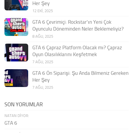
Her Şey
12 EKI, 2025
GTA 6 Çevrimiçi: Rockstar'ın Yeni Çok
Oyunculu Döneminden Neler Beklemeliyiz?
8 AĞU, 2025
GTA 6 Çapraz Platform Olacak mı? Çapraz
Oyun Olasılıklarını Keşfetmek
7 AĞU, 2025
GTA 6 Ön Siparişi: Şu Anda Bilmeniz Gereken
Her Şey
7 AĞU, 2025
SON YORUMLAR
NATAN DIYOR:
GTA 6