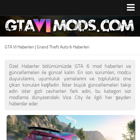
Ev
Çıkış Tarihi
Sistem Özellikleri
GTA VI Haberleri | Grand Theft Auto 6 Haberleri
Geliştirme Maliyeti
Özel Haberler bölümümüzde GTA 6 mod haberleri ve
GTA 6 Harita
güncellemeleri ile güncel kalın. En son sürümleri, modcu
duyurularını, uyumluluk yamalarını ve toplulukta öne
Konumlar
çıkan konuları keşfedin. İster büyük güncellemeleri takip
edin ister gizli cevherleri fark edin, bu kategori sizi
Karakterler
modlama dünyasındaki Vice City ile ilgili her şeyden
Lucia
haberdar eder.
Jason
Haberler
GTA 6 Wiki