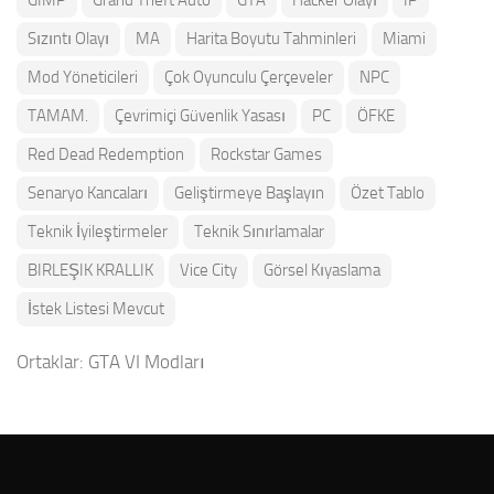
GIMP
Grand Theft Auto
GTA
Hacker Olayı
IP
Sızıntı Olayı
MA
Harita Boyutu Tahminleri
Miami
Mod Yöneticileri
Çok Oyunculu Çerçeveler
NPC
TAMAM.
Çevrimiçi Güvenlik Yasası
PC
ÖFKE
Red Dead Redemption
Rockstar Games
Senaryo Kancaları
Geliştirmeye Başlayın
Özet Tablo
Teknik İyileştirmeler
Teknik Sınırlamalar
BIRLEŞIK KRALLIK
Vice City
Görsel Kıyaslama
İstek Listesi Mevcut
Ortaklar:
GTA VI Modları