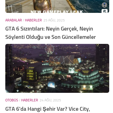
ARABALAR
/
HABERLER
25 AĞU, 2025
GTA 6 Sızıntıları: Neyin Gerçek, Neyin
Söylenti Olduğu ve Son Güncellemeler
OTOBÜS
/
HABERLER
24 AĞU, 2025
GTA 6'da Hangi Şehir Var? Vice City,