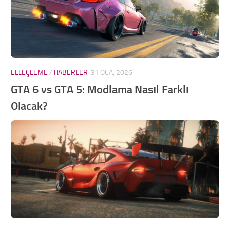
TR
EN
DE
FR
ELLEÇLEME
/
HABERLER
31 OCA, 2026
PT
GTA 6 vs GTA 5: Modlama Nasıl Farklı
IT
Olacak?
PL
RU