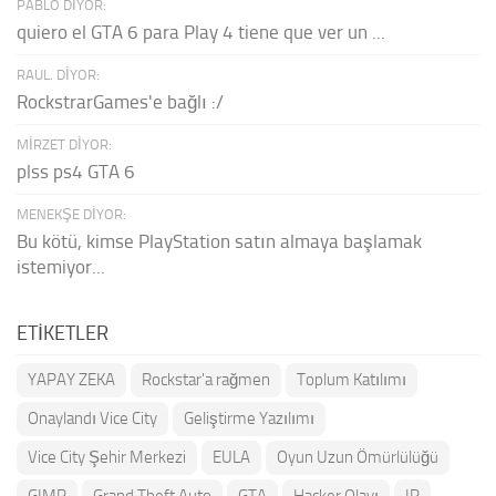
PABLO DIYOR:
quiero el GTA 6 para Play 4 tiene que ver un ...
RAUL. DIYOR:
RockstrarGames'e bağlı :/
MIRZET DIYOR:
plss ps4 GTA 6
MENEKŞE DIYOR:
Bu kötü, kimse PlayStation satın almaya başlamak
istemiyor...
ETIKETLER
YAPAY ZEKA
Rockstar'a rağmen
Toplum Katılımı
Onaylandı Vice City
Geliştirme Yazılımı
Vice City Şehir Merkezi
EULA
Oyun Uzun Ömürlülüğü