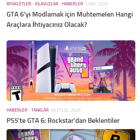
BISIKLETLER
/
KILAVUZLAR
/
HABERLER
5 KAS, 2025
GTA 6'yı Modlamak için Muhtemelen Hangi
Araçlara İhtiyacınız Olacak?
HABERLER
/
TANKLAR
26 EYLÜL, 2025
PS5'te GTA 6: Rockstar'dan Beklentiler