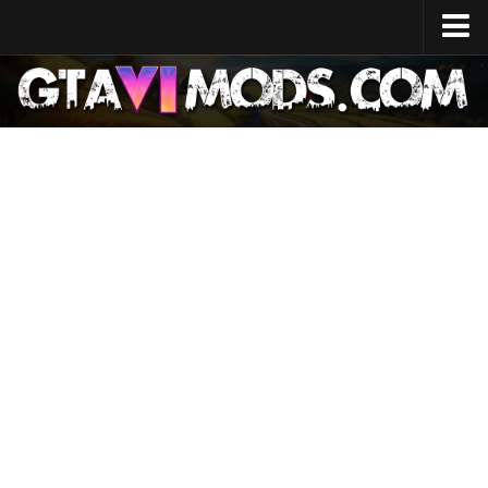
Ev
Çıkış Tarihi
Sistem Özellikleri
Geliştirme Maliyeti
GTA 6 Harita
Konumlar
Karakterler
Lucia
Jason
Haberler
GTA 6 Wiki