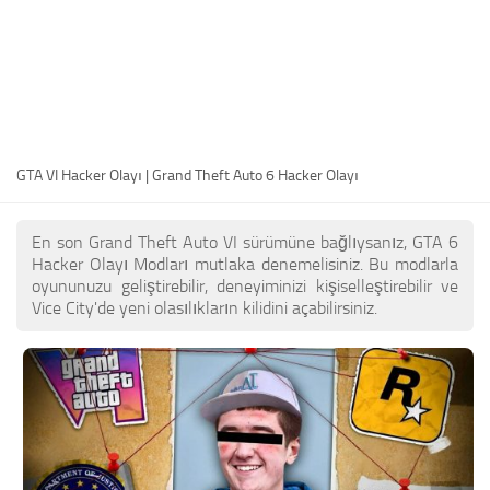
TR
EN
DE
FR
GTA VI Hacker Olayı | Grand Theft Auto 6 Hacker Olayı
PT
IT
En son Grand Theft Auto VI sürümüne bağlıysanız, GTA 6
PL
Hacker Olayı Modları mutlaka denemelisiniz. Bu modlarla
oyununuzu geliştirebilir, deneyiminizi kişiselleştirebilir ve
RU
Vice City'de yeni olasılıkların kilidini açabilirsiniz.