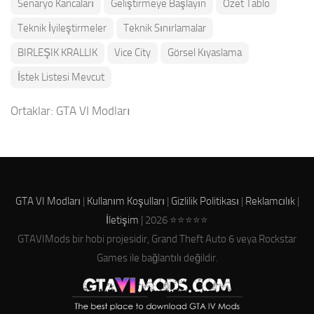
Senaryo Kancaları
Geliştirmeye Başlayın
Özet Tablo
Teknik İyileştirmeler
Teknik Sınırlamalar
BIRLEŞIK KRALLIK
Vice City
Görsel Kıyaslama
İstek Listesi Mevcut
Ortaklar:
GTA VI Modları
GTA VI Modları
|
Kullanım Koşulları
|
Gizlilik Politikası
|
Reklamcılık
|
İletişim
| 2026 ⭐⭐⭐⭐⭐
GTAVIMods bir hobi projesidir, Grand Theft Auto 6 veya Rockstar
Games ile bağlantılı değildir.