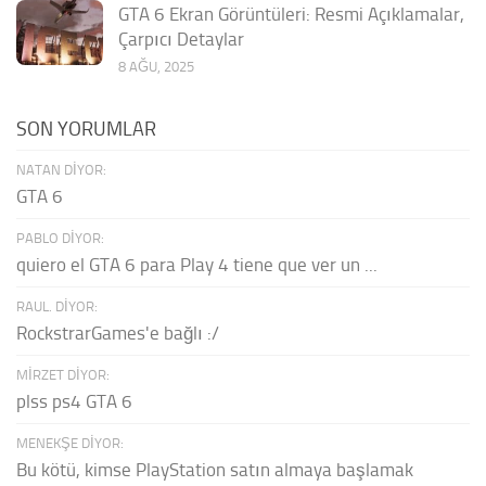
GTA 6 Ekran Görüntüleri: Resmi Açıklamalar,
Çarpıcı Detaylar
8 AĞU, 2025
SON YORUMLAR
NATAN DIYOR:
GTA 6
PABLO DIYOR:
quiero el GTA 6 para Play 4 tiene que ver un ...
RAUL. DIYOR:
RockstrarGames'e bağlı :/
MIRZET DIYOR:
plss ps4 GTA 6
MENEKŞE DIYOR:
Bu kötü, kimse PlayStation satın almaya başlamak