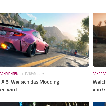
ACHRICHTEN
31. JANUAR 2026
FAHRRÄ
TA 5: Wie sich das Modding
Welch
den wird
von G