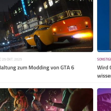
E
25 OKT. 2025
SONSTIG
Haltung zum Modding von GTA 6
Wird 
wisse