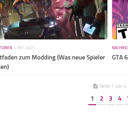
KTOREN
4 OKT. 2025
NACHRIC
itfaden zum Modding (Was neue Spieler
GTA 6
ten)
Seite 1 von 4
1
2
3
4