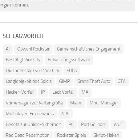
ringen können.
SCHLAGWÖRTER
AI
Obwohl Rockstar
Gemeinschaftliches Engagement
Bestätigt Vice City
Entwicklungssoftware
Die Innenstadt von Vice City
EULA
Langlebigkeit des Spiels
GIMP
Grand Theft Auto
GTA
Hacker-Vorfall
IP
Leck Vorfall
MA
Vorhersagen zur Kartengröße
Miami
Mod-Manager
Multiplayer-Frameworks
NPC
Gesetz zur Online-Sicherheit
PC
Port Gellhorn
WUT
Red Dead Redemption
Rockstar Spiele
Skript-Haken