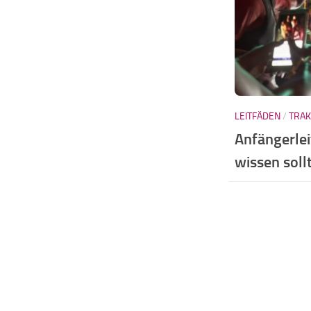
LEITFÄDEN
/
TRA
Anfängerle
wissen soll