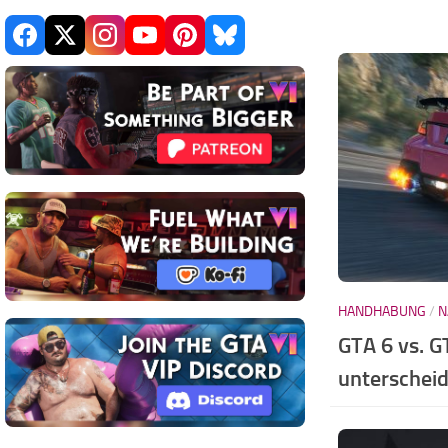
HANDHABUNG
/
N
GTA 6 vs. G
unterschei