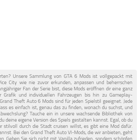
erten? Unsere Sammlung von GTA 6 Mods ist vollgepackt mit
Vice City wie nie zuvor erkunden, anpassen und beherrschen
ngjähriger Fan der Serie bist, diese Mods eröffnen dir eine ganz
er Grafik und individuellen Fahrzeugen bis hin zu Gameplay-
and Theft Auto 6 Mods sind für jeden Spielstil geeignet. Jede
dass es einfach ist, genau das zu finden, wonach du suchst, und
 Abwechslung? Tauche ein in unsere wachsende Bibliothek von
u deine eigene Version des Spiels gestalten kannst. Egal, ob du
 stilvoll durch die Stadt cruisen willst, es gibt eine Mod dafür.
nnst. Bei den Grand Theft Auto VI-Mods, die wir anbieten, geht
ten. Geben Sie sich nicht mit Vanilla zufrieden, sondern schöpfen