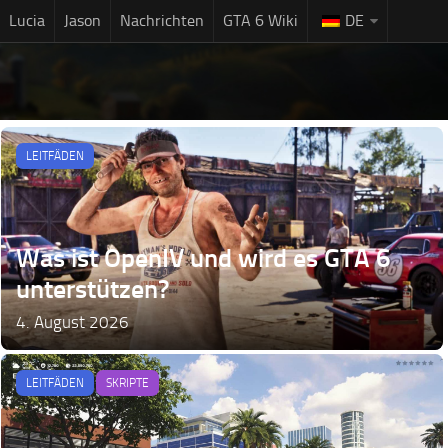
Lucia
Jason
Nachrichten
GTA 6 Wiki
DE
LEITFÄDEN
Was ist OpenIV und wird es GTA 6
unterstützen?
4. August 2026
LEITFÄDEN
SKRIPTE