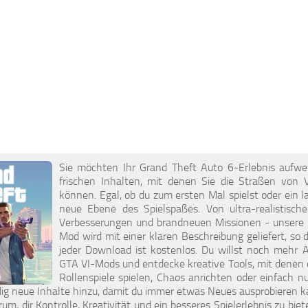
Sie möchten Ihr Grand Theft Auto 6-Erlebnis aufw
frischen Inhalten, mit denen Sie die Straßen von 
können. Egal, ob du zum ersten Mal spielst oder ein la
neue Ebene des Spielspaßes. Von ultra-realistisch
Verbesserungen und brandneuen Missionen - unsere Gr
Mod wird mit einer klaren Beschreibung geliefert, so 
jeder Download ist kostenlos. Du willst noch mehr
GTA VI-Mods und entdecke kreative Tools, mit denen d
Rollenspiele spielen, Chaos anrichten oder einfach nur
ig neue Inhalte hinzu, damit du immer etwas Neues ausprobieren ka
rum, dir Kontrolle, Kreativität und ein besseres Spielerlebnis zu bie