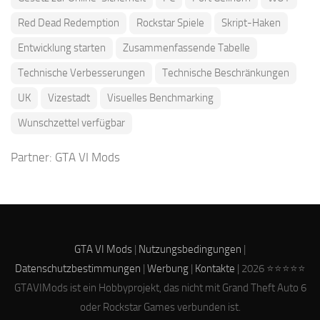
Red Dead Redemption
Rockstar Spiele
Skript-Haken
Entwicklung starten
Zusammenfassende Tabelle
Technische Verbesserungen
Technische Beschränkungen
UK
Vizestadt
Visuelles Benchmarking
Wunschzettel verfügbar
Partner:
GTA VI Mods
GTA VI Mods
|
Nutzungsbedingungen
|
Datenschutzbestimmungen
|
Werbung
|
Kontakte
| 2026 ⭐⭐⭐⭐⭐
GTAVIMods ist ein Hobbyprojekt, das nicht mit Grand Theft Auto 6
oder Rockstar Games verbunden ist.