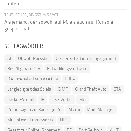
kaufen...
TEUFLISCHES_DINGSBUMS SAGT:
Als jemand, der sowohl auf PC als auch auf Konsole
gespielt hat,...
SCHLAGWÖRTER
AI
Obwohl Rockstar
Gemeinschaftliches Engagement
Bestätigt Vice City
Entwicklungssoftware
Die Innenstadt von Vice City
EULA
Langlebigkeit des Spiels
GIMP
Grand Theft Auto
GTA
Hacker-Vorfall
IP
Leck Vorfall
MA
Vorhersagen zur Kartengröße
Miami
Mod-Manager
Multiplayer-Frameworks
NPC
Gesetz zur Online-Sicherheit
PC
Port Gellhorn
WUT