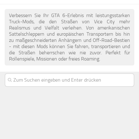
DE
Verbessern Sie Ihr GTA 6-Erlebnis mit leistungsstarken
EN
Truck-Mods, die den Straßen von Vice City mehr
Realismus und Vielfalt verleihen. Von amerikanischen
FR
Sattelschleppern und europäischen Transportern bis hin
zu maßgeschneiderten Anhängern und Off-Road-Bestien
PT
- mit diesen Mods können Sie fahren, transportieren und
IT
die Straßen beherrschen wie nie zuvor. Perfekt für
Rollenspiele, Missionen oder freies Roaming.
PL
TR
RU