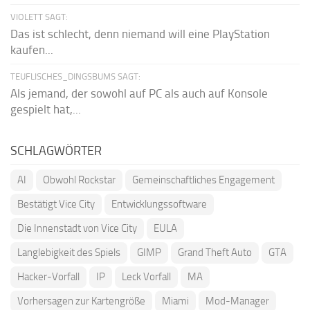
VIOLETT SAGT:
Das ist schlecht, denn niemand will eine PlayStation
kaufen...
TEUFLISCHES_DINGSBUMS SAGT:
Als jemand, der sowohl auf PC als auch auf Konsole
gespielt hat,...
SCHLAGWÖRTER
AI
Obwohl Rockstar
Gemeinschaftliches Engagement
Bestätigt Vice City
Entwicklungssoftware
Die Innenstadt von Vice City
EULA
Langlebigkeit des Spiels
GIMP
Grand Theft Auto
GTA
Hacker-Vorfall
IP
Leck Vorfall
MA
Vorhersagen zur Kartengröße
Miami
Mod-Manager