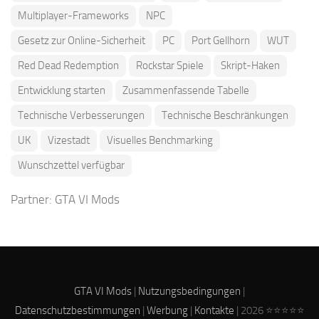
Multiplayer-Frameworks
NPC
Gesetz zur Online-Sicherheit
PC
Port Gellhorn
WUT
Red Dead Redemption
Rockstar Spiele
Skript-Haken
Entwicklung starten
Zusammenfassende Tabelle
Technische Verbesserungen
Technische Beschränkungen
UK
Vizestadt
Visuelles Benchmarking
Wunschzettel verfügbar
Partner:
GTA VI Mods
GTA VI Mods
|
Nutzungsbedingungen
|
Datenschutzbestimmungen
|
Werbung
|
Kontakte
| 2026 ⭐⭐⭐⭐⭐