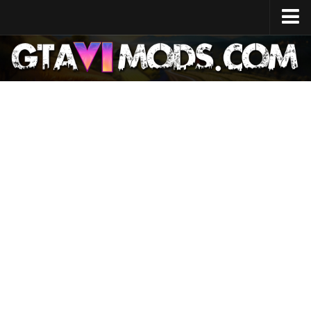
Startseite
Datum der Veröffentlichung
System-Spezifikationen
Entwicklungskosten
GTA 6 Karte
Standorte
Zeichen
Lucia
Jason
Nachrichten
GTA 6 Wiki