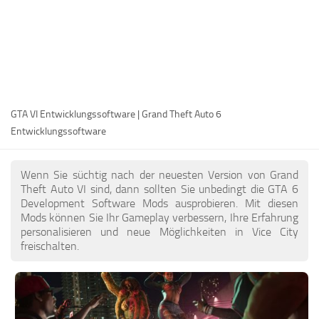
DE
EN
FR
PT
GTA VI Entwicklungssoftware | Grand Theft Auto 6
IT
Entwicklungssoftware
PL
TR
Wenn Sie süchtig nach der neuesten Version von Grand
RU
Theft Auto VI sind, dann sollten Sie unbedingt die GTA 6
Development Software Mods ausprobieren. Mit diesen
Mods können Sie Ihr Gameplay verbessern, Ihre Erfahrung
personalisieren und neue Möglichkeiten in Vice City
freischalten.