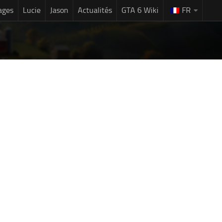
ages
Lucie
Jason
Actualités
GTA 6 Wiki
FR