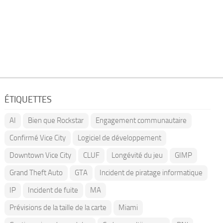
ÉTIQUETTES
AI
Bien que Rockstar
Engagement communautaire
Confirmé Vice City
Logiciel de développement
Downtown Vice City
CLUF
Longévité du jeu
GIMP
Grand Theft Auto
GTA
Incident de piratage informatique
IP
Incident de fuite
MA
Prévisions de la taille de la carte
Miami