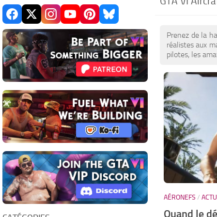
GTA VI Aircra
Prenez de la ha
réalistes aux m
pilotes, les am
AÉRONEFS
/
ACTU
Quand le d