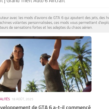
ft | Grand Theft Auto 6 Aircraft
uteur avec les mods d'avions de GTA 6 qui ajoutent des jets, des hél
achines volantes personnalisées, ces mods vous permettent d'explorer 
ateurs de sensations fortes et les adeptes du chaos aérien.
ALITÉS
18 AOÛT, 2025
éveloppement de GTA 6 a-t-il commencé