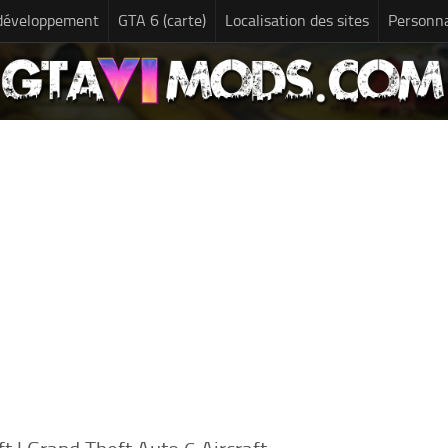
développement
GTA 6 (carte)
Localisation des sites
Personn