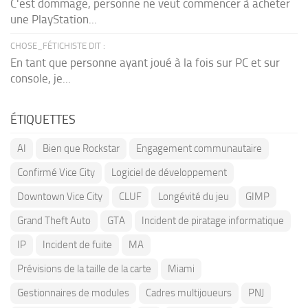
C'est dommage, personne ne veut commencer à acheter
une PlayStation...
CHOSE_FÉTICHISTE DIT :
En tant que personne ayant joué à la fois sur PC et sur
console, je...
ÉTIQUETTES
AI
Bien que Rockstar
Engagement communautaire
Confirmé Vice City
Logiciel de développement
Downtown Vice City
CLUF
Longévité du jeu
GIMP
Grand Theft Auto
GTA
Incident de piratage informatique
IP
Incident de fuite
MA
Prévisions de la taille de la carte
Miami
Gestionnaires de modules
Cadres multijoueurs
PNJ