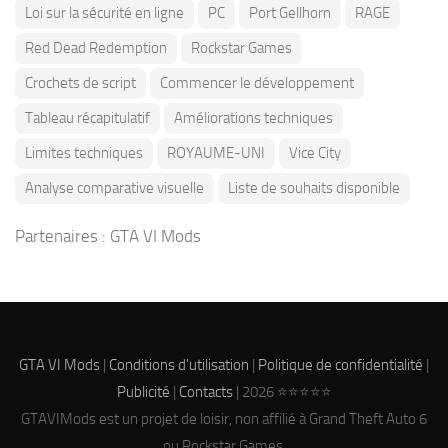
Loi sur la sécurité en ligne
PC
Port Gellhorn
RAGE
Red Dead Redemption
Rockstar Games
Crochets de script
Commencer le développement
Tableau récapitulatif
Améliorations techniques
Limites techniques
ROYAUME-UNI
Vice City
Analyse comparative visuelle
Liste de souhaits disponible
Partenaires :
GTA VI Mods
GTA VI Mods
|
Conditions d'utilisation
|
Politique de confidentialité
|
Publicité
|
Contacts
| 2026 ⭐⭐⭐⭐⭐
GTAVIMods est un projet de loisir, non affilié à Grand Theft Auto 6
ou Rockstar Games.