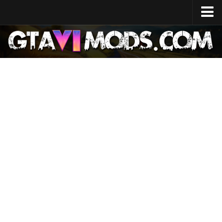
Accueil
Date de sortie
Spécifications du système
Coût du développement
GTA 6 (carte)
Localisation des sites
Personnages
Lucie
Jason
Actualités
GTA 6 Wiki