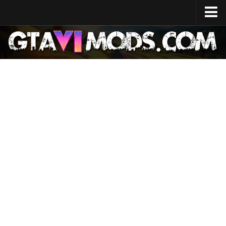
Accueil
Date de sortie
Spécifications du système
Coût du développement
GTA 6 (carte)
Localisation des sites
Personnages
Lucie
Jason
Actualités
GTA 6 Wiki