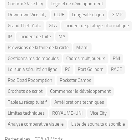
Confirmé Vice City
Logiciel de développement
Downtown Vice City
CLUF
Longévité du jeu
GIMP
Grand Theft Auto
GTA
Incident de piratage informatique
IP
Incident de fuite
MA
Prévisions de la taille de la carte
Miami
Gestionnaires de modules
Cadres multijoueurs
PNJ
Loi sur la sécurité en ligne
PC
Port Gellhorn
RAGE
Red Dead Redemption
Rockstar Games
Crochets de script
Commencer le développement
Tableau récapitulatif
Améliorations techniques
Limites techniques
ROYAUME-UNI
Vice City
Analyse comparative visuelle
Liste de souhaits disponible
Partenaires :
GTA VI Mods