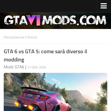
Casa
Data di uscita
Specifiche del sistema
Manipolazione
/
Notizie
Costo di sviluppo
GTA 6 vs GTA 5: come sarà diverso il
GTA 6 Mappa
modding
Luoghi
Mods GTA6
|
31 GEN, 2026
Personaggi
Lucia
Jason
Notizie
GTA 6 Wiki