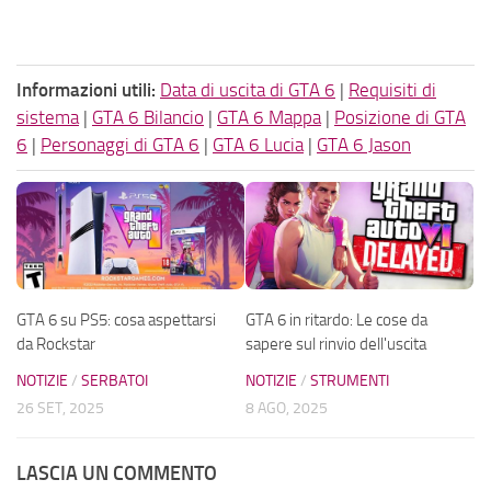
Informazioni utili:
Data di uscita di GTA 6
|
Requisiti di
sistema
|
GTA 6 Bilancio
|
GTA 6 Mappa
|
Posizione di GTA
6
|
Personaggi di GTA 6
|
GTA 6 Lucia
|
GTA 6 Jason
GTA 6 su PS5: cosa aspettarsi
GTA 6 in ritardo: Le cose da
da Rockstar
sapere sul rinvio dell'uscita
NOTIZIE
/
SERBATOI
NOTIZIE
/
STRUMENTI
26 SET, 2025
8 AGO, 2025
LASCIA UN COMMENTO