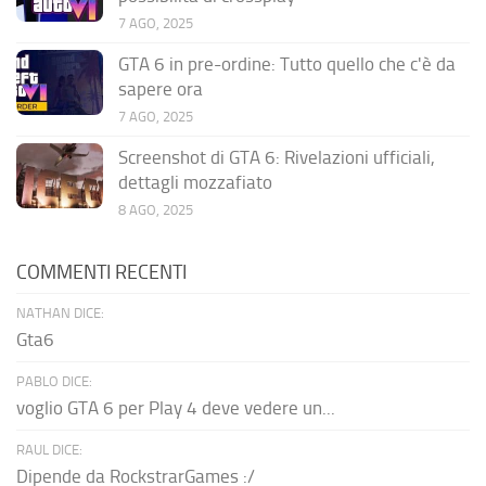
7 AGO, 2025
GTA 6 in pre-ordine: Tutto quello che c'è da
sapere ora
7 AGO, 2025
Screenshot di GTA 6: Rivelazioni ufficiali,
dettagli mozzafiato
8 AGO, 2025
COMMENTI RECENTI
NATHAN DICE:
Gta6
PABLO DICE:
voglio GTA 6 per Play 4 deve vedere un...
RAUL DICE:
Dipende da RockstrarGames :/