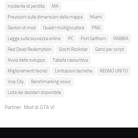
Incidente di perdita
MA
Previsioni sulle dimensioni della mappa
Miami
Gestori di mod
Quadri multigiocatore
PNG
Legge sulla sicurezza online
PC
Port Gellhorn
RABBIA
Red Dead Redemption
Giochi Rockstar
Ganci per script
Avvio dello sviluppo
Tabella riassuntiva
Miglioramenti tecnici
Limitazioni tecniche
REGNO UNITO
Vice City
Benchmarking visivo
Lista dei desideri disponibile
Partner:
Mod di GTA VI