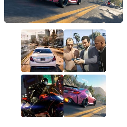
IT
EN
DE
FR
PT
PL
TR
RU