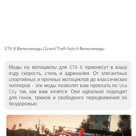
RU
EN
DE
FR
GTA VI Велосипеды | Grand Theft Auto 6 Велосипеды
PT
IT
Моды на мотоциклы для GTA 6 привнесут в вашу
PL
езду скорость, стиль и адреналин. От элегантных
спортивных и прочных мотоциклов до классических
TR
чопперов - эти моды позволят вам проехать по Vice
City так, как вам хочется. Они идеально подходят
для гонок, трюков и свободного передвижения по
бездорожью.