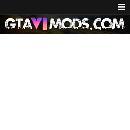
Главная
Дата выхода
Характеристики системы
Стоимость разработки
Карта GTA 6
Места
Персонажи
Лючия
Джейсон
Новости
GTA 6 Wiki