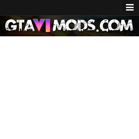
Главная
Дата выхода
Характеристики системы
Стоимость разработки
Карта GTA 6
Места
Персонажи
Лючия
Джейсон
Новости
GTA 6 Wiki