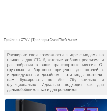
RU
EN
DE
FR
Трейлеры GTA VI | Трейлеры Grand Theft Auto 6
PT
IT
Расширьте свои возможности в игре с модами на
PL
прицепы для GTA 6, которые добавят реализма и
разнообразия в ваши транспортные миссии. От
TR
грузовых и бортовых прицепов до тягачей с
индивидуальным дизайном - эти моды позволят
вам буксировать по Vice City стильно и
функционально. Идеально подходит как для
дальнобойщиков, так и для ролевиков.