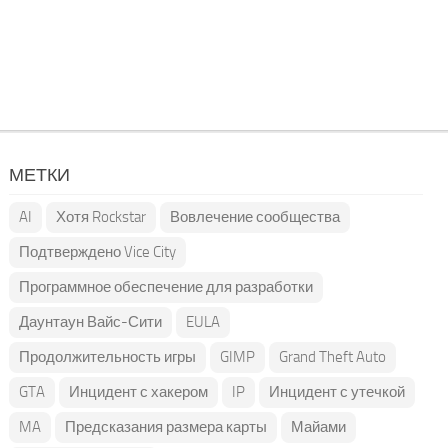
МЕТКИ
AI
Хотя Rockstar
Вовлечение сообщества
Подтверждено Vice City
Программное обеспечение для разработки
Даунтаун Вайс-Сити
EULA
Продолжительность игры
GIMP
Grand Theft Auto
GTA
Инцидент с хакером
IP
Инцидент с утечкой
MA
Предсказания размера карты
Майами