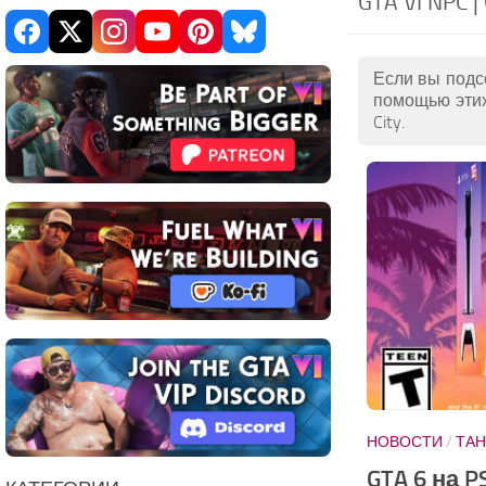
GTA VI NPC |
Если вы подсе
помощью этих
City.
НОВОСТИ
/
ТАН
GTA 6 на P