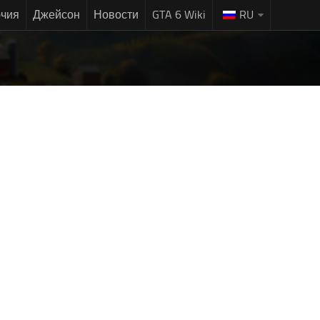
чия
Джейсон
Новости
GTA 6 Wiki
RU