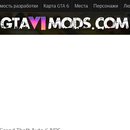
мость разработки
Карта GTA 6
Места
Персонажи
Лю