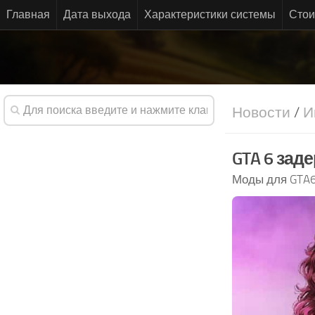
Главная
Дата выхода
Характеристики системы
Стои
Новости
/
И
GTA 6 зад
Моды для GTA