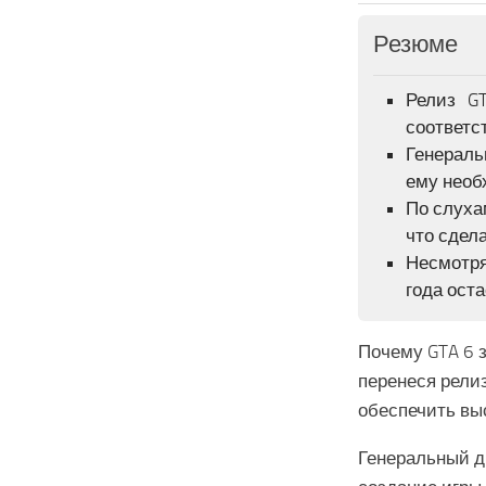
Резюме
Релиз G
соответс
Генераль
ему необ
По слуха
что сдел
Несмотря
года ост
Почему GTA 6 
перенеся релиз
обеспечить вы
Генеральный д