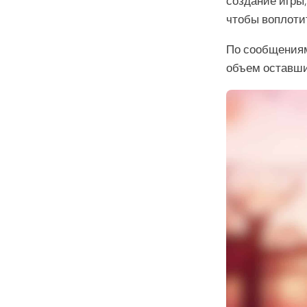
создание игры,
чтобы воплотит
По сообщениям,
объем оставши