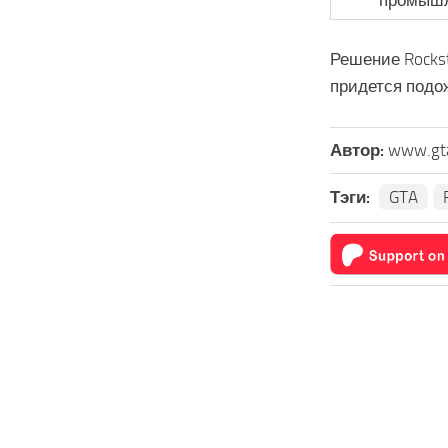
промышл
Решение Rockst
придется подо
Автор:
www.gt
Тэги:
GTA