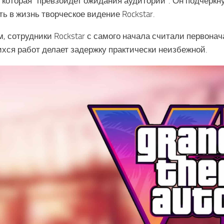
 которая "превзойдет ожидания аудитории". Он подчеркн
ь в жизнь творческое видение Rockstar.
 сотрудники Rockstar с самого начала считали первонач
хся работ делает задержку практически неизбежной.