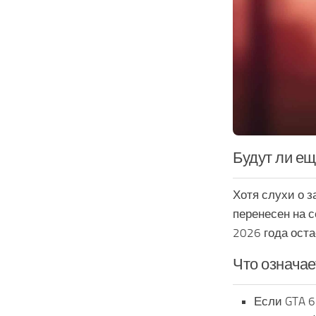
Будут ли ещ
Хотя слухи о з
перенесен на с
2026 года оста
Что означае
Если GTA 6