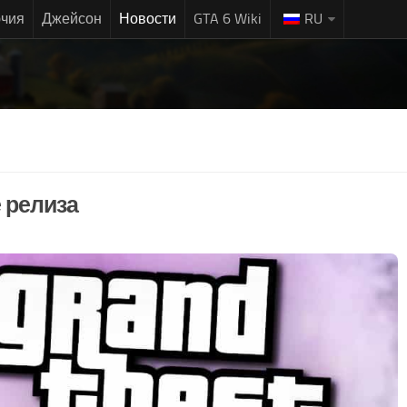
чия
Джейсон
Новости
GTA 6 Wiki
RU
е релиза