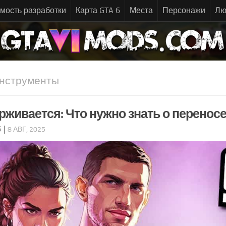
мость разработки
Карта GTA 6
Места
Персонажи
Лю
нструменты
ерживается: Что нужно знать о перенос
6
|
8 АВГ, 2025