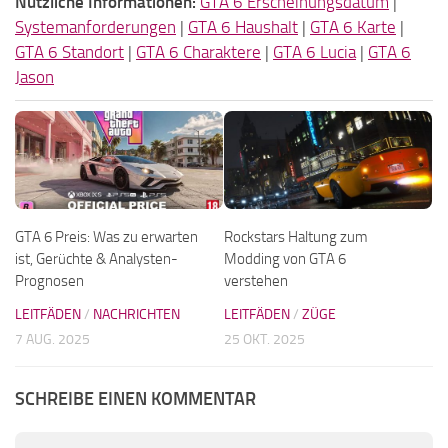
Nützliche Informationen:
GTA 6 Erscheinungsdatum
|
Systemanforderungen
|
GTA 6 Haushalt
|
GTA 6 Karte
|
GTA 6 Standort
|
GTA 6 Charaktere
|
GTA 6 Lucia
|
GTA 6
Jason
GTA 6 Preis: Was zu erwarten
Rockstars Haltung zum
ist, Gerüchte & Analysten-
Modding von GTA 6
Prognosen
verstehen
LEITFÄDEN
/
NACHRICHTEN
LEITFÄDEN
/
ZÜGE
7 AUG. 2025
25 OKT. 2025
SCHREIBE EINEN KOMMENTAR