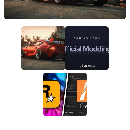
DE
EN
FR
PT
IT
PL
TR
RU