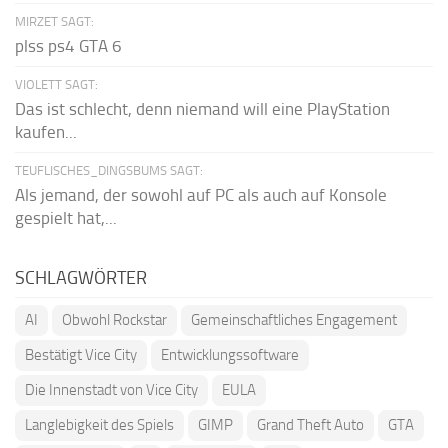
MIRZET SAGT:
plss ps4 GTA 6
VIOLETT SAGT:
Das ist schlecht, denn niemand will eine PlayStation
kaufen...
TEUFLISCHES_DINGSBUMS SAGT:
Als jemand, der sowohl auf PC als auch auf Konsole
gespielt hat,...
SCHLAGWÖRTER
AI
Obwohl Rockstar
Gemeinschaftliches Engagement
Bestätigt Vice City
Entwicklungssoftware
Die Innenstadt von Vice City
EULA
Langlebigkeit des Spiels
GIMP
Grand Theft Auto
GTA