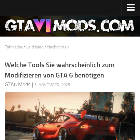
Startseite
Datum der Veröffentlichung
System-Spezifikationen
Fahrräder
/
Leitfäden
/
Nachrichten
Entwicklungskosten
Welche Tools Sie wahrscheinlich zum
GTA 6 Karte
Modifizieren von GTA 6 benötigen
Standorte
GTA6 Mods
|
5. NOVEMBER, 2025
Zeichen
Lucia
Jason
Nachrichten
GTA 6 Wiki