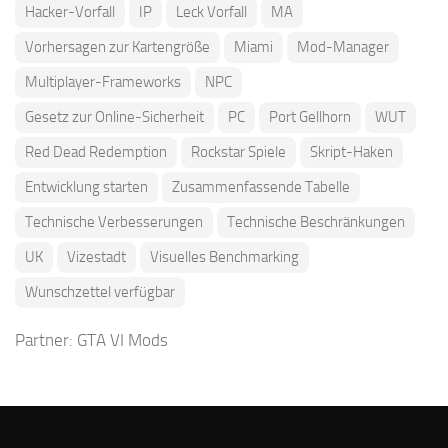
Hacker-Vorfall
IP
Leck Vorfall
MA
Vorhersagen zur Kartengröße
Miami
Mod-Manager
Multiplayer-Frameworks
NPC
Gesetz zur Online-Sicherheit
PC
Port Gellhorn
WUT
Red Dead Redemption
Rockstar Spiele
Skript-Haken
Entwicklung starten
Zusammenfassende Tabelle
Technische Verbesserungen
Technische Beschränkungen
UK
Vizestadt
Visuelles Benchmarking
Wunschzettel verfügbar
Partner:
GTA VI Mods