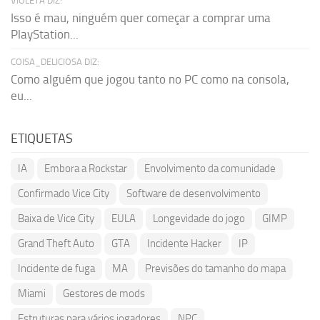
VIOLETA DIZ:
Isso é mau, ninguém quer começar a comprar uma
PlayStation...
COISA_DELICIOSA DIZ:
Como alguém que jogou tanto no PC como na consola,
eu...
ETIQUETAS
IA
Embora a Rockstar
Envolvimento da comunidade
Confirmado Vice City
Software de desenvolvimento
Baixa de Vice City
EULA
Longevidade do jogo
GIMP
Grand Theft Auto
GTA
Incidente Hacker
IP
Incidente de fuga
MA
Previsões do tamanho do mapa
Miami
Gestores de mods
Estruturas para vários jogadores
NPC