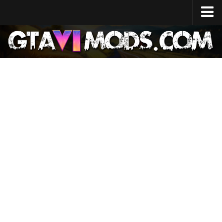
Início
Data de lançamento
Especificações do sistema
Custo de desenvolvimento
Mapa do GTA 6
Localizações
Personagens
Lúcia
Jason
Notícias
GTA 6 Wiki