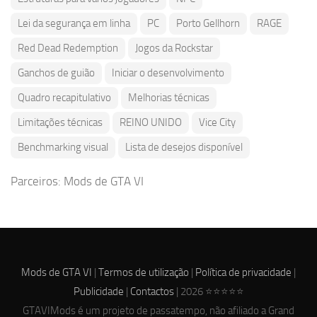
Lei da segurança em linha
PC
Porto Gellhorn
RAGE
Red Dead Redemption
Jogos da Rockstar
Ganchos de guião
Iniciar o desenvolvimento
Quadro recapitulativo
Melhorias técnicas
Limitações técnicas
REINO UNIDO
Vice City
Benchmarking visual
Lista de desejos disponível
Parceiros:
Mods de GTA VI
Mods de GTA VI
|
Termos de utilização
|
Política de privacidade
|
Publicidade
|
Contactos
| 2026 ⭐⭐⭐⭐⭐
GTAVIMods é um projeto de passatempo, não afiliado a Grand