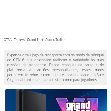
PT
EN
DE
FR
GTA VI Trailers | Grand Theft Auto 6 Trailers
IT
PL
Expande o teu jogo de transporte com os mods de reboque
TR
do GTA 6 que adicionam realismo e variedade às tuas
missões de transporte. Desde reboques de carga e de
RU
plataforma a camiões personalizados, estes mods
permitem-te rebocar com estilo e funcionalidade em Vice
City. Ideal tanto para camionistas como para jogadores.