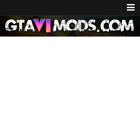
Início
Data de lançamento
Especificações do sistema
Custo de desenvolvimento
Mapa do GTA 6
Localizações
Personagens
Lúcia
Jason
Notícias
GTA 6 Wiki