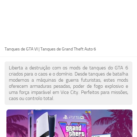
PT
EN
DE
FR
Tanques de GTA VI | Tanques de Grand Theft Auto 6
IT
PL
Liberta a destruição com os mods de tanques do GTA 6
TR
criados para o caos e o domínio. Desde tanques de batalha
modernos a máquinas de guerra futuristas, estes mods
RU
oferecem armaduras pesadas, poder de fogo explosivo e
uma força imparável em Vice City. Perfeitos para missões,
caos ou controlo total.