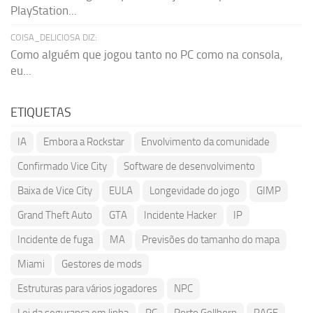
PlayStation...
COISA_DELICIOSA DIZ:
Como alguém que jogou tanto no PC como na consola,
eu...
ETIQUETAS
IA
Embora a Rockstar
Envolvimento da comunidade
Confirmado Vice City
Software de desenvolvimento
Baixa de Vice City
EULA
Longevidade do jogo
GIMP
Grand Theft Auto
GTA
Incidente Hacker
IP
Incidente de fuga
MA
Previsões do tamanho do mapa
Miami
Gestores de mods
Estruturas para vários jogadores
NPC
Lei da segurança em linha
PC
Porto Gellhorn
RAGE