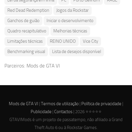
Red Dead Redemption
Jogos da Rockstar
Ganchos de guião
Iniciar o desenvolvimento
Quadro recapitulativo
Melhorias técnicas
Limitações técnicas
REINO UNIDO
Vice City
Benchmarking visual
Lista de desejos disponível
Parceiros:
Mods de GTA VI
Mods de GTA VI
|
Termos de utilização
|
Política de privacidade
|
Publicidade
|
Contactos
| 2026 ⭐⭐⭐⭐⭐
GTAVIMods é um projeto de passatempo, não afiliado a Grand
Theft Auto 6 ou à Rockstar Games.