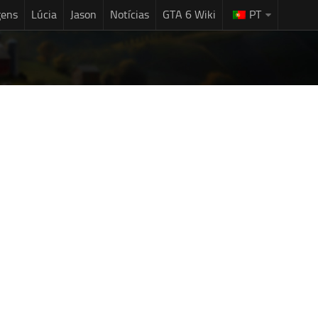
gens
Lúcia
Jason
Notícias
GTA 6 Wiki
PT