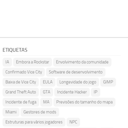
ETIQUETAS
IA
Embora a Rockstar
Envolvimento da comunidade
Confirmado Vice City
Software de desenvolvimento
Baixa de Vice City
EULA
Longevidade do jogo
GIMP
Grand Theft Auto
GTA
Incidente Hacker
IP
Incidente de fuga
MA
Previsões do tamanho do mapa
Miami
Gestores de mods
Estruturas para vários jogadores
NPC