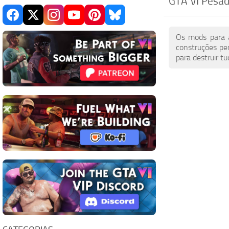
GTA VI Pesad
Os mods para 
construções per
para destruir t