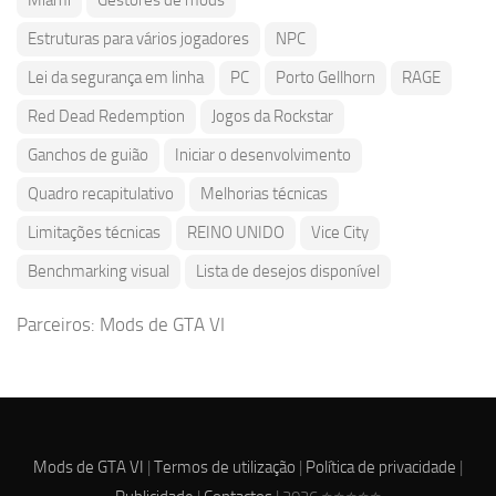
Estruturas para vários jogadores
NPC
Lei da segurança em linha
PC
Porto Gellhorn
RAGE
Red Dead Redemption
Jogos da Rockstar
Ganchos de guião
Iniciar o desenvolvimento
Quadro recapitulativo
Melhorias técnicas
Limitações técnicas
REINO UNIDO
Vice City
Benchmarking visual
Lista de desejos disponível
Parceiros:
Mods de GTA VI
Mods de GTA VI
|
Termos de utilização
|
Política de privacidade
|