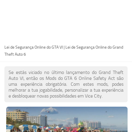
PT
EN
DE
FR
Lei de Segurança Online do GTA VI | Lei de Segurança Online do Grand
IT
Theft Auto 6
PL
TR
Se estás viciado no último lançamento do Grand Theft
RU
Auto VI, então os Mods do GTA 6 Online Safety Act são
uma experiência obrigatória. Com estes mods, podes
melhorar a tua jogabilidade, personalizar a tua experiência
e desbloquear novas possibilidades em Vice City.