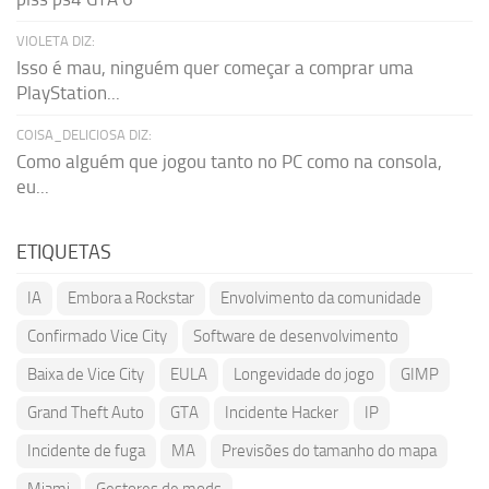
VIOLETA DIZ:
Isso é mau, ninguém quer começar a comprar uma
PlayStation...
COISA_DELICIOSA DIZ:
Como alguém que jogou tanto no PC como na consola,
eu...
ETIQUETAS
IA
Embora a Rockstar
Envolvimento da comunidade
Confirmado Vice City
Software de desenvolvimento
Baixa de Vice City
EULA
Longevidade do jogo
GIMP
Grand Theft Auto
GTA
Incidente Hacker
IP
Incidente de fuga
MA
Previsões do tamanho do mapa
Miami
Gestores de mods