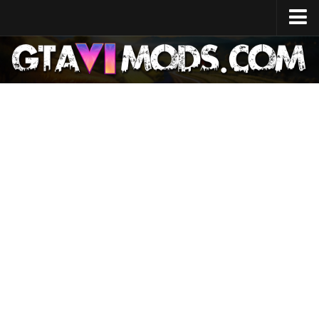
Início
Data de lançamento
Especificações do sistema
Custo de desenvolvimento
Mapa do GTA 6
Localizações
Personagens
Lúcia
Jason
Notícias
GTA 6 Wiki