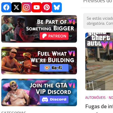
Previsões do
Se estás vicia
obrigatória. Co
AUTOMÓVEIS
/
NO
Fugas de in