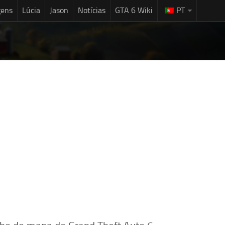
gens
Lúcia
Jason
Notícias
GTA 6 Wiki
PT