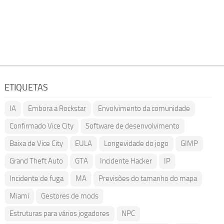
ETIQUETAS
IA
Embora a Rockstar
Envolvimento da comunidade
Confirmado Vice City
Software de desenvolvimento
Baixa de Vice City
EULA
Longevidade do jogo
GIMP
Grand Theft Auto
GTA
Incidente Hacker
IP
Incidente de fuga
MA
Previsões do tamanho do mapa
Miami
Gestores de mods
Estruturas para vários jogadores
NPC