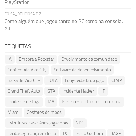
PlayStation...
COISA_DELICIOSA DIZ:
Como alguém que jogou tanto no PC como na consola,
eu...
ETIQUETAS
IA
Embora a Rockstar
Envolvimento da comunidade
Confirmado Vice City
Software de desenvolvimento
Baixa de Vice City
EULA
Longevidade do jogo
GIMP
Grand Theft Auto
GTA
Incidente Hacker
IP
Incidente de fuga
MA
Previsões do tamanho do mapa
Miami
Gestores de mods
Estruturas para vários jogadores
NPC
Lei da segurança em linha
PC
Porto Gellhorn
RAGE