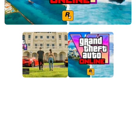
PT
EN
DE
FR
IT
PL
TR
RU