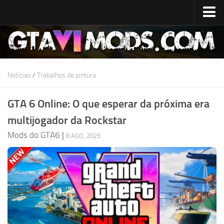
Início
Data de lançamento
Especificações do sistema
Notícias
/
Trabalhos de pintura
Custo de desenvolvimento
GTA 6 Online: O que esperar da próxima era
Mapa do GTA 6
multijogador da Rockstar
Localizações
Mods do GTA6
|
8 AGO, 2025
Personagens
Lúcia
Jason
Notícias
GTA 6 Wiki