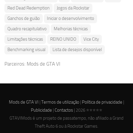
Red Dead Redemption
Jogos da Rockstar
Ganchos de guião
Iniciar o desenvolvimento
Quadro recapitulativo
Melhorias técnicas
Limitações técnicas
REINO UNIDO
Vice City
Benchmarking visual
Lista de desejos disponível
Parceiros:
Mods de GTA VI
Mods de GTA VI
|
Termos de utilização
|
Política de privacidade
|
Publicidade
|
Contactos
| 2026 ⭐⭐⭐⭐⭐
GTAVIMods é um projeto de passatempo, não afiliado a Grand
Theft Auto 6 ou à Rockstar Games.