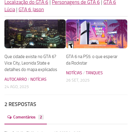
Localização do GTA 6
|
Personagens de GTA 6
|
GTA 6
Lúcia
|
GTA 6 Jason
Que cidade existe no GTA 6?
GTA 6 na PS5: o que esperar
Vice City, Leonida State e
da Rockstar
detalhes do mapa explicados
NOTÍCIAS
/
TANQUES
AUTOCARRO
/
NOTÍCIAS
26 SET, 2025
24 AGO, 2025
2 RESPOSTAS
Comentários
2