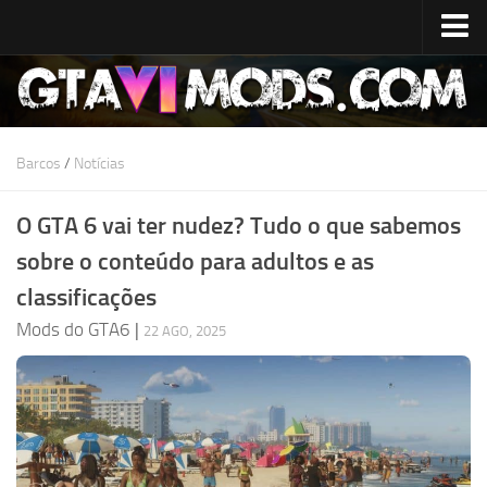
Início
Data de lançamento
Especificações do sistema
Barcos
/
Notícias
Custo de desenvolvimento
O GTA 6 vai ter nudez? Tudo o que sabemos
Mapa do GTA 6
sobre o conteúdo para adultos e as
Localizações
classificações
Personagens
Mods do GTA6
|
22 AGO, 2025
Lúcia
Jason
Notícias
GTA 6 Wiki