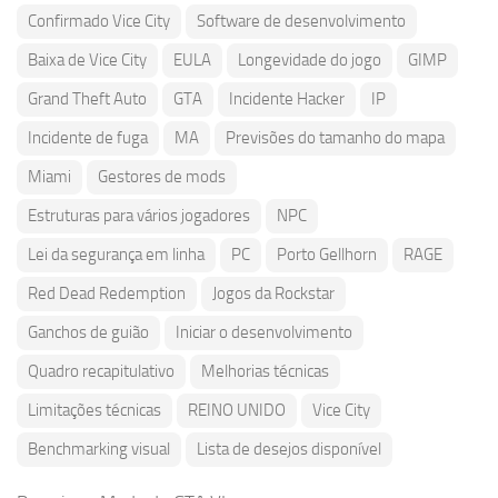
Confirmado Vice City
Software de desenvolvimento
Baixa de Vice City
EULA
Longevidade do jogo
GIMP
Grand Theft Auto
GTA
Incidente Hacker
IP
Incidente de fuga
MA
Previsões do tamanho do mapa
Miami
Gestores de mods
Estruturas para vários jogadores
NPC
Lei da segurança em linha
PC
Porto Gellhorn
RAGE
Red Dead Redemption
Jogos da Rockstar
Ganchos de guião
Iniciar o desenvolvimento
Quadro recapitulativo
Melhorias técnicas
Limitações técnicas
REINO UNIDO
Vice City
Benchmarking visual
Lista de desejos disponível