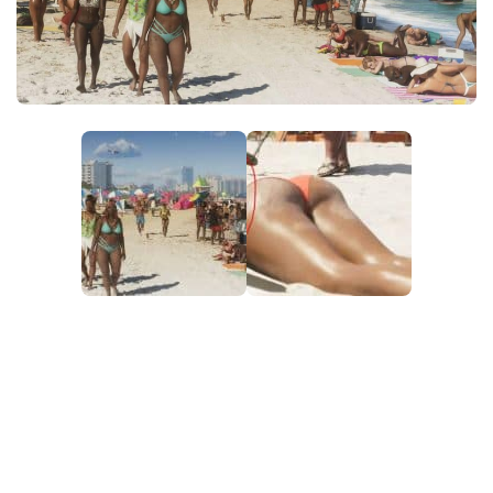
PT
EN
DE
FR
IT
PL
TR
RU